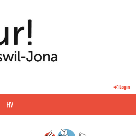
Login
p
HV