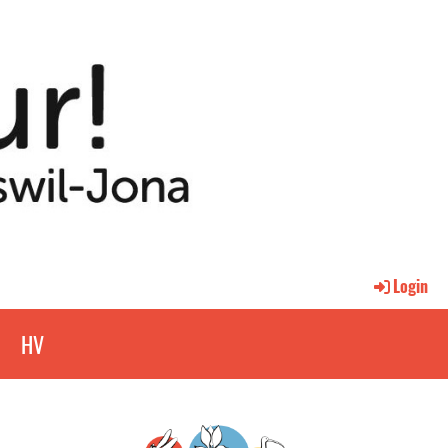
Login
p
HV