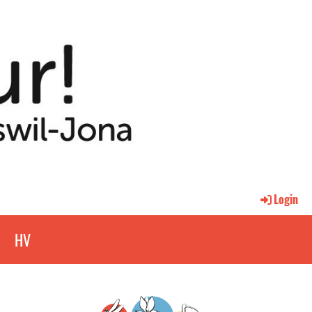
Login
p
HV