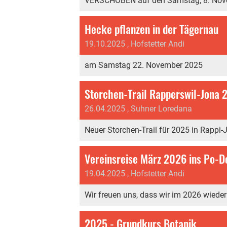
VERSCHOBEN auf den Samstag, 8. Nov
Hecke pflanzen in der Tägernau
19.10.2025
, Hofstetter Andi
am Samstag 22. November 2025
Storchen-Trail Rapperswil-Jona 
26.04.2025
, Suhner Loredana
Neuer Storchen-Trail für 2025 in Rappi-
Vereinsreise März 2026 ins Po-D
19.04.2025
, Hofstetter Andi
Wir freuen uns, dass wir im 2026 wieder
2025 - Grundkurs Botanik