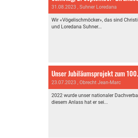
31.08.2023
, Suhner Loredana
Wir «Vögelischmöcker», das sind Christi
und Loredana Suhner...
Unser Jubiläumsprojekt zum 100. 
23.07.2023
, Obrecht Jean-Marc
2022 wurde unser nationaler Dachverban
diesem Anlass hat er sei...