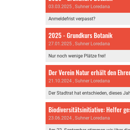
03.03.2025
, Suhner Loredana
Anmeldefrist verpasst?
2025 - Grundkurs Botanik
27.01.2025
, Suhner Loredana
Nur noch wenige Plätze frei!
Der Verein Natur erhält den Ehre
21.10.2024
, Suhner Loredana
Der Stadtrat hat entschieden, dieses Ja
Biodiversitätsinitiative: Helfer g
23.06.2024
, Suhner Loredana