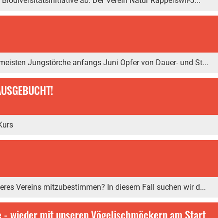
odiversitätsinitiative ab. Der Verein Natur Rapperswil-J...
 meisten Jungstörche anfangs Juni Opfer von Dauer- und St...
 AUSGEBUCHT!
Kurs
seres Vereins mitzubestimmen? In diesem Fall suchen wir d...
 - wieder mit unseren Vögelischmöckern am Start