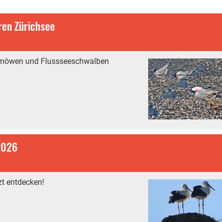
en Zürichsee
chmöwen und Flussseeschwalben
2026
zt entdecken!