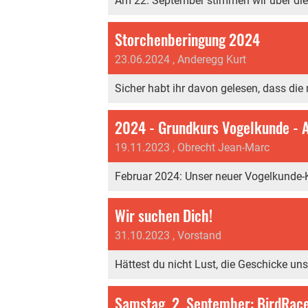
Am 22. September stimmen wir über die Bi
Storchenberingung 2024
23.06.2024
, Anderegg Kurt
Sicher habt ihr davon gelesen, dass die
2024 - Grundkurs Vogelkunde -
19.11.2023
, Obrecht Jean-Marc
Februar 2024: Unser neuer Vogelkunde-
Wir suchen Dich!
31.10.2023
, Vorstand
Hättest du nicht Lust, die Geschicke un
Samstag, 2. September: BirdRace