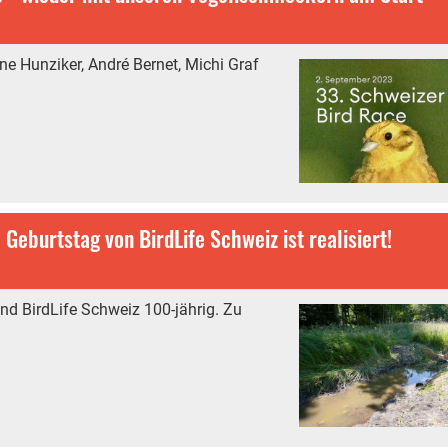
ne Hunziker, André Bernet, Michi Graf
Geburtstag von BirdLife Schweiz ist realisiert!
d BirdLife Schweiz 100-jährig. Zu