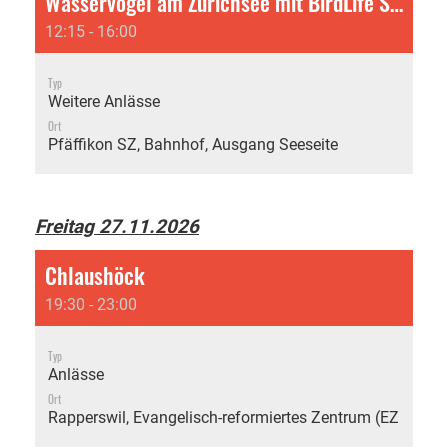
Wasservögel am Zürichsee mit BirdLife St. Gallen
12:15 - 16:00
Typ
Weitere Anlässe
Ort
Pfäffikon SZ, Bahnhof, Ausgang Seeseite
Freitag 27.11.2026
Chlaushöck
19:30 - 23:00
Typ
Anlässe
Ort
Rapperswil, Evangelisch-reformiertes Zentrum (EZRA)